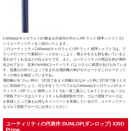
Callaway(キャロウェイ)の数ある代表作の中からXR ウッド 標準シャフト Sと
いうユーティリティをご紹介いたします。
このユーティリティCallaway(キャロウェイ) XR ウッド 標準シャフト Sは、ブ
ラックのツヤツヤ素材のヘッドがかっこよく、構えやすさも群を抜いていると
思わせてくれるほどの仕上がりです。また、ユーティリティの周辺を肉が薄肉
化されており、従来のunitity(ユーティリティ)よりさらに精度があげられていま
す。低重心の作りによって生まれる飛距離の伸びやスピードがこのユーティリ
ティの強さを物語っていますね。
飛距離が出づらい時や、1打目であまり距離が出なかった時に2打目で使うとさ
らに有効的でしょう。打ちやすくてパワフルなCallaway(キャロウェイ)のユー
ティリティXR ウッド 標準シャフト Sを一度ご購入してみてくださいね！ゴル
フ買取アローズはユーティリティを高価買取中です。ゴルフ買取アローズは、
お客様にとって最もお得なキャンペーンを実施しているので、ユーティリティ
をゴルフ買取アローズにお売りください。
ユーティリティの代表作:DUNLOP(ダンロップ) XXIO
Prime