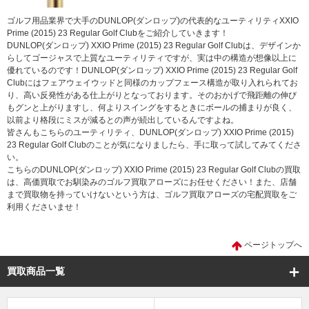
ゴルフ用品業界で大手のDUNLOP(ダンロップ)の代表的なユーティリティXXIO
Prime (2015) 23 Regular Golf Clubをご紹介していきます！
DUNLOP(ダンロップ) XXIO Prime (2015) 23 Regular Golf Clubは、デザインか
らしてゴージャスで上質なユーティリティですが、実は中の構造が想像以上に
優れているのです！DUNLOP(ダンロップ) XXIO Prime (2015) 23 Regular Golf
Clubにはフェアウェイウッドと同様のカップフェース構造が取り入れられてお
り、高い反発性がある仕上がりとなっております。そのおかげで飛距離の伸び
もグンと上がりますし、何よりスイングをするときにボールの捕まりが良く、
以前より格段にミスが減るとの声が続出しているんですよね。
皆さんもこちらのユーティリティ、DUNLOP(ダンロップ) XXIO Prime (2015)
23 Regular Golf Clubのことが気になりましたら、手に取って試してみてくださ
い。
こちらのDUNLOP(ダンロップ) XXIO Prime (2015) 23 Regular Golf Clubの買取
は、高価買取でお馴染みのゴルフ買取アローズにお任せください！また、店舗
まで買取物を持っていけないという方は、ゴルフ買取アローズの宅配買取をご
利用くださいませ！
ページトップへ
買取商品一覧