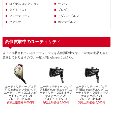
ロイヤルコレクション
ヤマハ
タイトリスト
プロギア
フォーティーン
アダムスゴルフ
ゼクシオ
ホンマゴルフ
高価買取中のユーティリティ
以下に掲載されているユーティリティを高価買取中です。この他の商品も多く
買取しておりますので、一度お問い合わせください。
ユーティリティー プロギ
ユーティリティー プロギ
ユーティリティー プロギ
ア iD nabla(ナブラ)レッド
ア NEW egg (赤エッグ) ユ
ア NEW egg (赤エッグ) ユ
ユーティリティ 2015 スピ
ーティリティ 2015 オリジ
ーティリティ 2015 オリジ
ードインパクト U5
ナルカーボン U4
ナルカーボン U6
プロギア（PRGR）
プロギア（PRGR）
プロギア（PRGR）
買取上限価格 8,000円
買取上限価格 8,000円
買取上限価格 8,000円