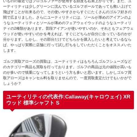
いものの最近ではプロゴルファーが使用する頻度も右肩上がりです。また、ユ
ーティリティは少しグリーンに沈んでいるゴルフボールであっても救い上げて
飛ばすことが出来るので、その使いやすさからすぐにたくさんのゴルフ好きの
間で広まりました。さらにユーティリティには、ソールが厚めのアイアンのよ
うなユーティリティとソールが薄めのフェアウェイウッドのようなユーティリ
ティの2種類があります。普段アイアンが使いやすいのか、それともフェアウェ
ウッドが使いやすいのかを考えれば、すぐにどちらが自分に合っているのかが
分かります。しかし、その部分だけでどちらかを購入したいと考えているなら
ば、やっぱり実際に店舗に行って試し打ちをしていただくことをオススメいた
します。
ゴルフ買取アローズの買取は、ユーティリティはもちろんゴルフシューズなど
のカテゴリー商品も買取を行っております。ゴルフの商品は元の値段が高いも
のが多いので慎重になってしまうという方も多いと思います。しかしゴルフ買
取アローズはキャンセル料を取りませんので、一度買取査定だけでもいかがで
しょうか？
ユーティリティの代表作:Callaway(キャロウェイ) XR
ウッド 標準シャフト S